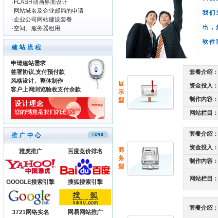
·
FLASH动画界面设计
·
网站域名及企业邮局的申请
我们
·
企业公司网站建设套餐
出，
·
空间、服务器租用
软件
建站流程
申请建站需求
签署协议,支付预付款
套餐介绍
风格设计、整体制作
展
资金投入
客户上网浏览验收支付余款
示
制作内容
型
网站栏目
套餐介绍
推广中心
资金投入
商
雅虎推广
百度竞价排名
务
制作内容
型
网站栏目
GOOGLE搜索引擎
搜狐搜索引擎
套餐介绍
3721网络实名
网易网站推广